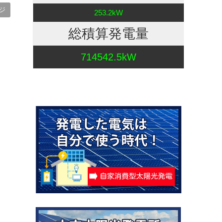
ジ
253.2kW
総積算発電量
714542.5kW